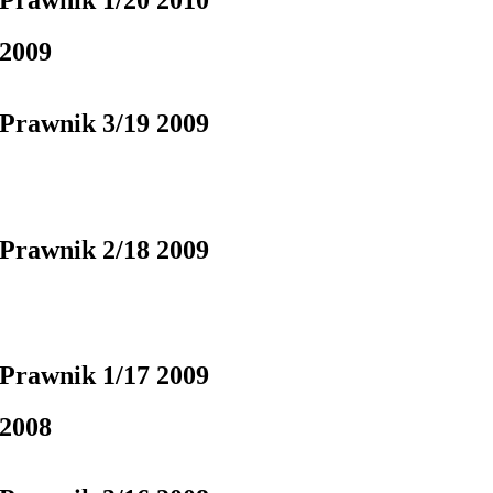
2009
Prawnik 3/19 2009
Prawnik 2/18 2009
Prawnik 1/17 2009
2008