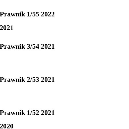
Prawnik 1/55 2022
2021
Prawnik 3/54 2021
Prawnik 2/53 2021
Prawnik 1/52 2021
2020