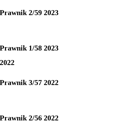
Prawnik 2/59 2023
Prawnik 1/58 2023
2022
Prawnik 3/57 2022
Prawnik 2/56 2022