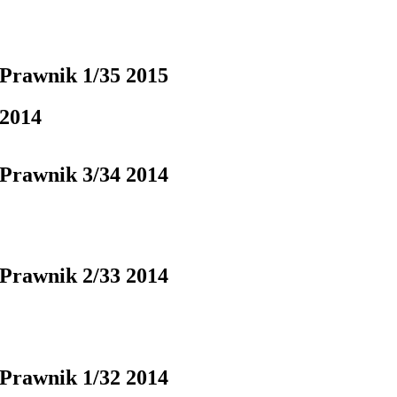
Prawnik 1/35 2015
2014
Prawnik 3/34 2014
Prawnik 2/33 2014
Prawnik 1/32 2014