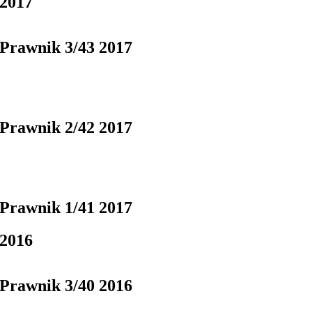
2017
Prawnik 3/43 2017
Prawnik 2/42 2017
Prawnik 1/41 2017
2016
Prawnik 3/40 2016