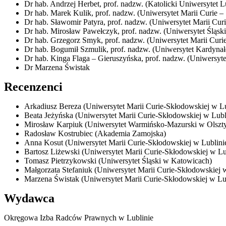
Dr hab. Andrzej Herbet, prof. nadzw. (Katolicki Uniwersytet L
Dr hab. Marek Kulik, prof. nadzw. (Uniwersytet Marii Curie –
Dr hab. Sławomir Patyra, prof. nadzw. (Uniwersytet Marii Cur
Dr hab. Mirosław Pawełczyk, prof. nadzw. (Uniwersytet Śląsk
Dr hab. Grzegorz Smyk, prof. nadzw. (Uniwersytet Marii Curi
Dr hab. Bogumił Szmulik, prof. nadzw. (Uniwersytet Kardyna
Dr hab. Kinga Flaga – Gieruszyńska, prof. nadzw. (Uniwersyte
Dr Marzena Świstak
Recenzenci
Arkadiusz Bereza (Uniwersytet Marii Curie-Skłodowskiej w Lu
Beata Jeżyńska (Uniwersytet Marii Curie-Skłodowskiej w Lubl
Mirosław Karpiuk (Uniwersytet Warmińsko-Mazurski w Olszty
Radosław Kostrubiec (Akademia Zamojska)
Anna Kosut (Uniwersytet Marii Curie-Skłodowskiej w Lublini
Bartosz Liżewski (Uniwersytet Marii Curie-Skłodowskiej w Lu
Tomasz Pietrzykowski (Uniwersytet Śląski w Katowicach)
Małgorzata Stefaniuk (Uniwersytet Marii Curie-Skłodowskiej 
Marzena Świstak (Uniwersytet Marii Curie-Skłodowskiej w Lu
Wydawca
Okręgowa Izba Radców Prawnych w Lublinie