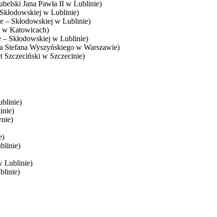
ubelski Jana Pawła II w Lublinie)
 Skłodowskiej w Lublinie)
ie – Skłodowskiej w Lublinie)
i w Katowicach)
e – Skłodowskiej w Lublinie)
ła Stefana Wyszyńskiego w Warszawie)
t Szczeciński w Szczecinie)
blinie)
inie)
nie)
e)
blinie)
w Lublinie)
blinie)