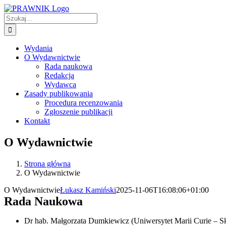
Przejdź
do
Szukaj
zawartości
Wydania
O Wydawnictwie
Rada naukowa
Redakcja
Wydawca
Zasady publikowania
Procedura recenzowania
Zgłoszenie publikacji
Kontakt
O Wydawnictwie
Strona główna
O Wydawnictwie
O Wydawnictwie
Łukasz Kamiński
2025-11-06T16:08:06+01:00
Rada Naukowa
Dr hab. Małgorzata Dumkiewicz (Uniwersytet Marii Curie – S